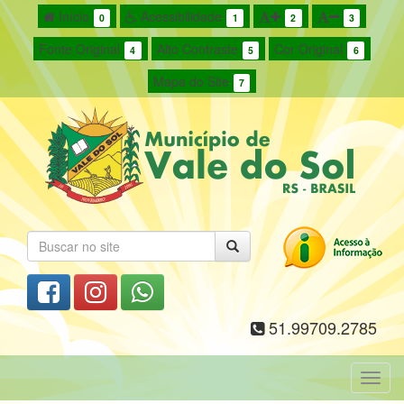
Início
Acessibilidade
0
1
2
3
Fonte Original
Alto Contraste
Cor Original
4
5
6
Mapa do Site
7
51.99709.2785