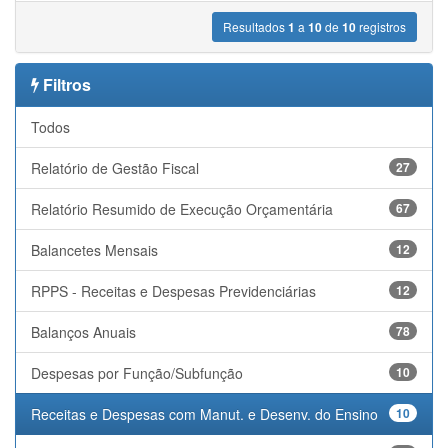
Resultados
1
a
10
de
10
registros
Filtros
Todos
Relatório de Gestão Fiscal
27
Relatório Resumido de Execução Orçamentária
67
Balancetes Mensais
12
RPPS - Receitas e Despesas Previdenciárias
12
Balanços Anuais
78
Despesas por Função/Subfunção
10
Receitas e Despesas com Manut. e Desenv. do Ensino
10