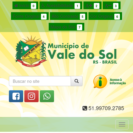
Início
Acessibilidade
0
1
2
3
Fonte Original
Alto Contraste
Cor Original
4
5
6
Mapa do Site
7
51.99709.2785