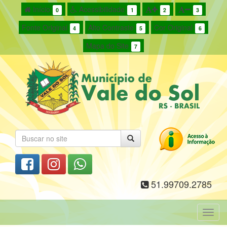
Início
Acessibilidade
0
1
2
3
Fonte Original
Alto Contraste
Cor Original
4
5
6
Mapa do Site
7
51.99709.2785