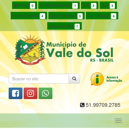
Início
Acessibilidade
0
1
2
3
Fonte Original
Alto Contraste
Cor Original
4
5
6
Mapa do Site
7
51.99709.2785