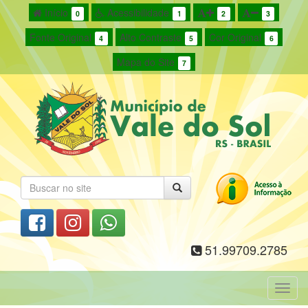
Início
Acessibilidade
0
1
2
3
Fonte Original
Alto Contraste
Cor Original
4
5
6
Mapa do Site
7
51.99709.2785