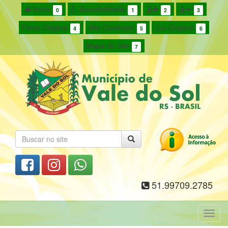
Início
Acessibilidade
0
1
2
3
Fonte Original
Alto Contraste
Cor Original
4
5
6
Mapa do Site
7
51.99709.2785