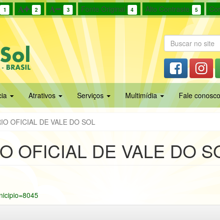
Fonte Original
Alto Contraste
Cor
1
2
3
4
5
cia
Atrativos
Serviços
Multimídia
Fale conosc
IO OFICIAL DE VALE DO SOL
O OFICIAL DE VALE DO S
unicipio=8045