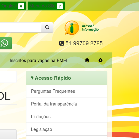
 Original
Mapa do Site
6
7
51.99709.2785
o
Inscritos para vagas na EMEI
Acesso Rápido
OL
Perguntas Frequentes
Portal da transparência
Licitações
Legislação