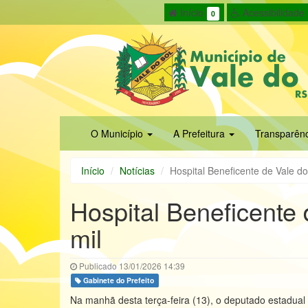
Início
Acessibilidade
0
O Município
A Prefeitura
Transparên
Início
Notícias
Hospital Beneficente de Vale d
Hospital Beneficente
mil
Publicado 13/01/2026 14:39
Gabinete do Prefeito
Na manhã desta terça-feira (13), o deputado estadual 