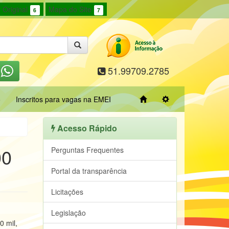
 Original
Mapa do Site
6
7
51.99709.2785
o
Inscritos para vagas na EMEI
Acesso Rápido
00
Perguntas Frequentes
Portal da transparência
Licitações
Legislação
0 mil,