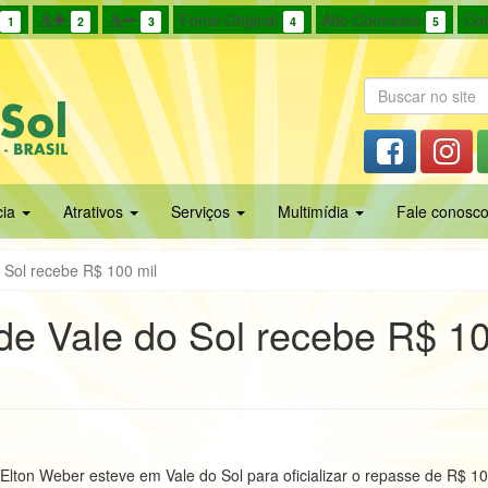
Fonte Original
Alto Contraste
Cor
1
2
3
4
5
cia
Atrativos
Serviços
Multimídia
Fale conosc
o Sol recebe R$ 100 mil
 de Vale do Sol recebe R$ 1
Elton Weber esteve em Vale do Sol para oficializar o repasse de R$ 10