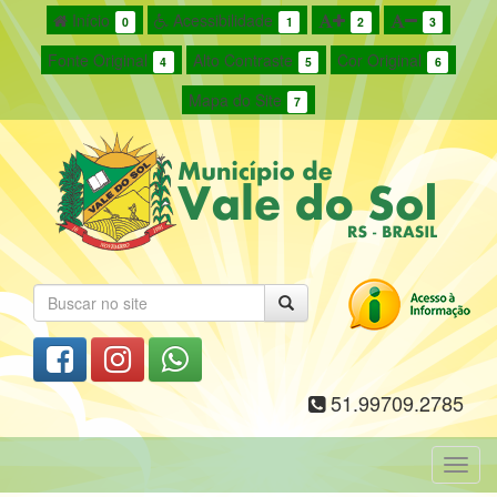
Início
Acessibilidade
0
1
2
3
Fonte Original
Alto Contraste
Cor Original
4
5
6
Mapa do Site
7
51.99709.2785