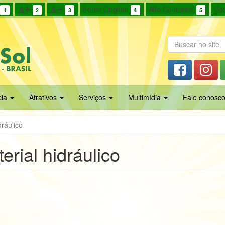
Fonte Original
Alto Contraste
Cor
1
2
3
4
5
cia
Atrativos
Serviços
Multimídia
Fale conosc
dráulico
erial hidráulico