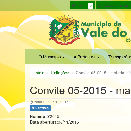
Início
Acessibilidade
0
O Município
A Prefeitura
Transparên
Início
Licitações
Convite 05-2015 - material hi
Convite 05-2015 - mat
Publicado 25/10/2015 21:00
Convites
Número
:5/2015
Data abertura
:06/11/2015