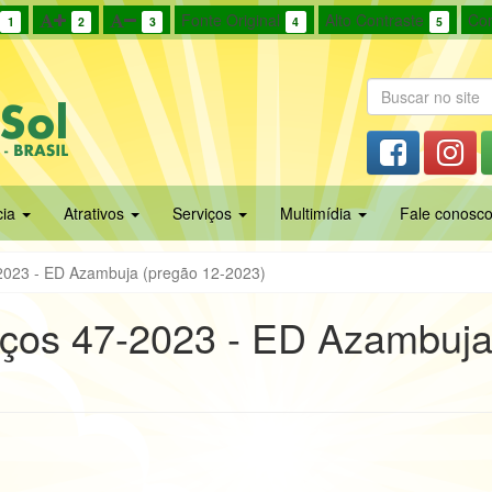
Fonte Original
Alto Contraste
Cor
1
2
3
4
5
cia
Atrativos
Serviços
Multimídia
Fale conosc
-2023 - ED Azambuja (pregão 12-2023)
reços 47-2023 - ED Azambuj