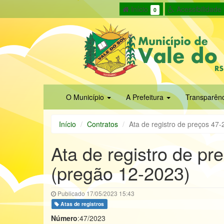
Início
Acessibilidade
0
O Município
A Prefeitura
Transparên
Início
Contratos
Ata de registro de preços 47
Ata de registro de p
(pregão 12-2023)
Publicado 17/05/2023 15:43
Atas de registros
Número
:47/2023