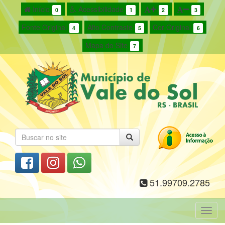
Início
Acessibilidade
0
1
2
3
Fonte Original
Alto Contraste
Cor Original
4
5
6
Mapa do Site
7
51.99709.2785