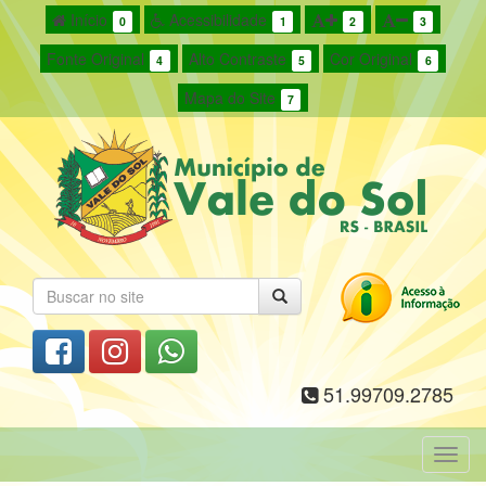
Início
Acessibilidade
0
1
2
3
Fonte Original
Alto Contraste
Cor Original
4
5
6
Mapa do Site
7
51.99709.2785