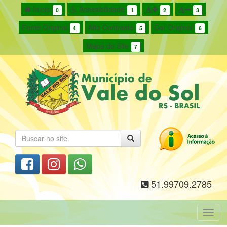
Início
Acessibilidade
0
1
2
3
Fonte Original
Alto Contraste
Cor Original
4
5
6
Mapa do Site
7
51.99709.2785