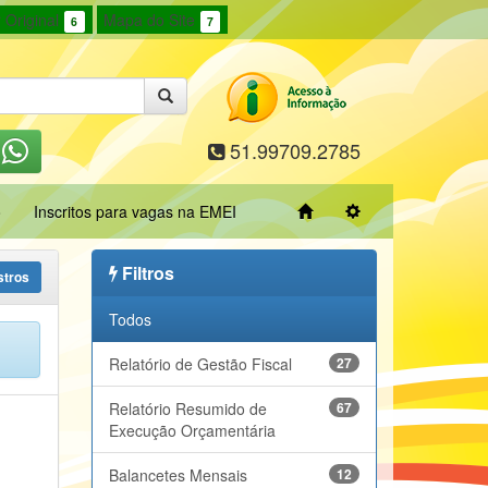
 Original
Mapa do Site
6
7
51.99709.2785
o
Inscritos para vagas na EMEI
Filtros
stros
Todos
Relatório de Gestão Fiscal
27
Relatório Resumido de
67
Execução Orçamentária
Balancetes Mensais
12