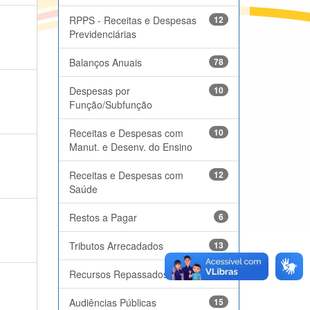
RPPS - Receitas e Despesas
12
Previdenciárias
Balanços Anuais
78
Despesas por
10
Função/Subfunção
Receitas e Despesas com
10
Manut. e Desenv. do Ensino
Receitas e Despesas com
12
Saúde
Restos a Pagar
6
Tributos Arrecadados
13
Recursos Repassados
11
Audiências Públicas
15