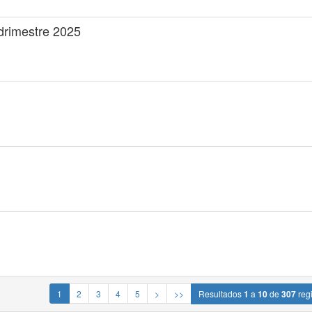
adrimestre 2025
1
2
3
4
5
>
>>
Resultados
1
a
10
de
307
regi