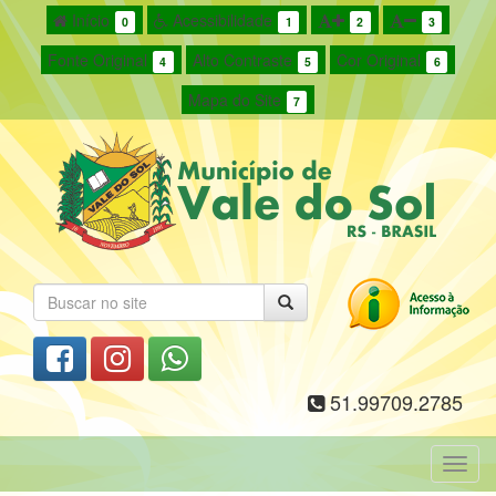
Início
Acessibilidade
0
1
2
3
Fonte Original
Alto Contraste
Cor Original
4
5
6
Mapa do Site
7
51.99709.2785